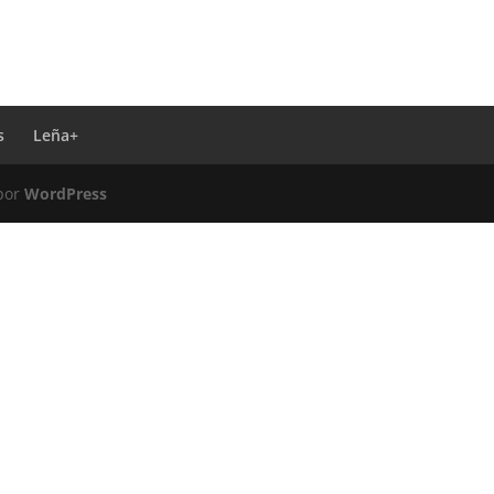
s
Leña+
 por
WordPress