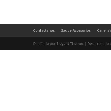
Contactanos
Saque Accesorios
Canella’
Diseñado por
Elegant Themes
| Desarrollado